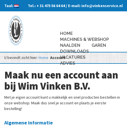
Taal:
Tel.:
+ 31 475 56 64 64
/
E-mail:
info@vinkenservice.nl
HOME
MACHINES & WEBSHOP
NAALDEN
GAREN
DOWNLOADS
VACATURES
U bevindt zicht hier:
Home
Account
ADVIES
Maak nu een account aan
bij Wim Vinken B.V.
Met je eigen account kunt u makkelijk en snel producten bestellen in
onze webshop. Maak dus snel je account en plaats je eerste
bestelling!
Algemene informatie